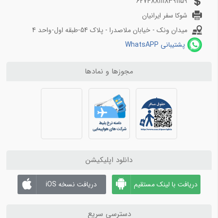
6274881118391159
بلیط هواپیما اصفهان به مشهد
شوکا سفر ایرانیان
بلیط هواپیما شیراز به تهران
میدان ونک - خیابان ملاصدرا - پلاک 54-طبقه اول-واحد 4
بلیط هواپیما شیراز به مشهد
پشتیبانی WhatsAPP
مجوزها و نمادها
دانلود اپلیکیشن
دریافت با لینک مستقیم
دریافت نسخه iOS
دسترسی سریع