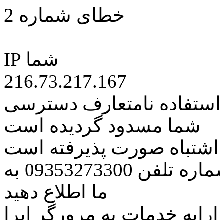
خطای شماره 2
IP شما
216.73.217.167
 استفاده نامتعارف دسترسی
شما مسدود گردیده است
ه اشتباه صورت پذیرفته است
مراتب این مسئله را از طریق شماره تلفن 09353273300 به
ما اطلاع دهید
رایه خدمات به مرورگر اپرا