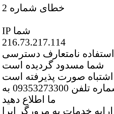
خطای شماره 2
IP شما
216.73.217.114
 استفاده نامتعارف دسترسی
شما مسدود گردیده است
ه اشتباه صورت پذیرفته است
مراتب این مسئله را از طریق شماره تلفن 09353273300 به
ما اطلاع دهید
رایه خدمات به مرورگر اپرا